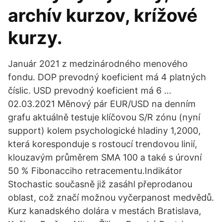
archív kurzov, krížové
kurzy.
Január 2021 z medzinárodného menového
fondu. DOP prevodný koeficient má 4 platných
číslic. USD prevodný koeficient má 6 …
02.03.2021 Měnový pár EUR/USD na denním
grafu aktuálně testuje klíčovou S/R zónu (nyní
support) kolem psychologické hladiny 1,2000,
která koresponduje s rostoucí trendovou linií,
klouzavým průměrem SMA 100 a také s úrovní
50 % Fibonacciho retracementu.Indikátor
Stochastic současně již zasáhl přeprodanou
oblast, což značí možnou vyčerpanost medvědů.
Kurz kanadského dolára v mestách Bratislava,