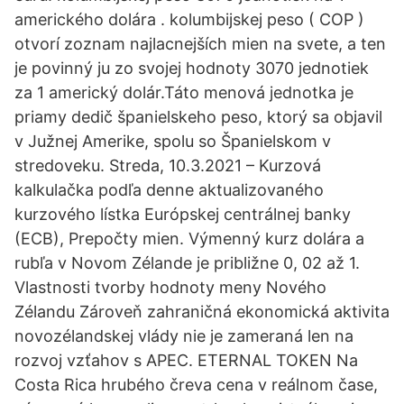
amerického dolára . kolumbijskej peso ( COP )
otvorí zoznam najlacnejších mien na svete, a ten
je povinný ju zo svojej hodnoty 3070 jednotiek
za 1 americký dolár.Táto menová jednotka je
priamy dedič španielskeho peso, ktorý sa objavil
v Južnej Amerike, spolu so Španielskom v
stredoveku. Streda, 10.3.2021 – Kurzová
kalkulačka podľa denne aktualizovaného
kurzového lístka Európskej centrálnej banky
(ECB), Prepočty mien. Výmenný kurz dolára a
rubľa v Novom Zélande je približne 0, 02 až 1.
Vlastnosti tvorby hodnoty meny Nového
Zélandu Zároveň zahraničná ekonomická aktivita
novozélandskej vlády nie je zameraná len na
rozvoj vzťahov s APEC. ETERNAL TOKEN Na
Costa Rica hrubého čreva cena v reálnom čase,