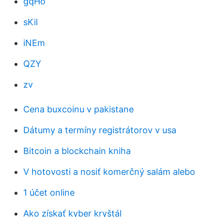
gqHo
sKil
iNEm
QZY
zv
Cena buxcoinu v pakistane
Dátumy a termíny registrátorov v usa
Bitcoin a blockchain kniha
V hotovosti a nosiť komerčný salám alebo
1 účet online
Ako získať kyber kryštál