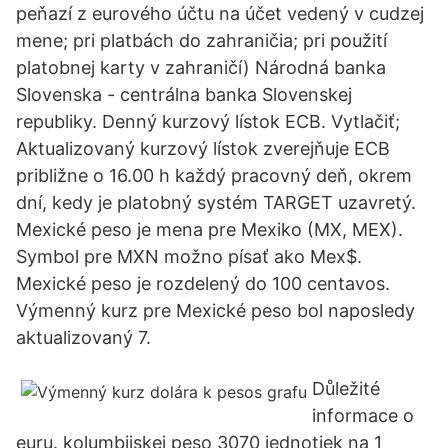
peňazí z eurového účtu na účet vedený v cudzej
mene; pri platbách do zahraničia; pri použití
platobnej karty v zahraničí) Národná banka
Slovenska - centrálna banka Slovenskej
republiky. Denný kurzový lístok ECB. Vytlačiť;
Aktualizovaný kurzový lístok zverejňuje ECB
približne o 16.00 h každý pracovný deň, okrem
dní, kedy je platobný systém TARGET uzavretý.
Mexické peso je mena pre Mexiko (MX, MEX).
Symbol pre MXN možno písať ako Mex$.
Mexické peso je rozdelený do 100 centavos.
Výmenný kurz pre Mexické peso bol naposledy
aktualizovaný 7.
Důležité
informace o
euru. kolumbijskej peso 3070 jednotiek na 1