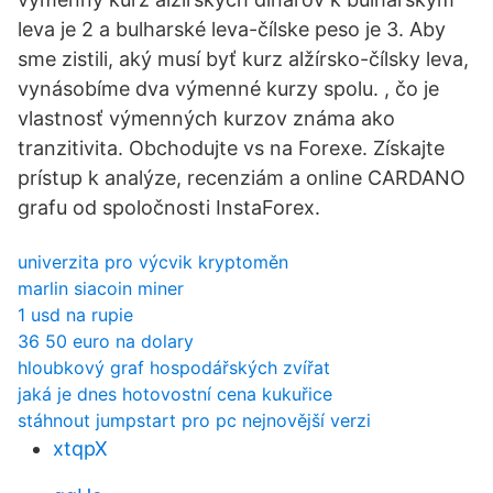
leva je 2 a bulharské leva-čílske peso je 3. Aby
sme zistili, aký musí byť kurz alžírsko-čílsky leva,
vynásobíme dva výmenné kurzy spolu. , čo je
vlastnosť výmenných kurzov známa ako
tranzitivita. Obchodujte vs na Forexe. Získajte
prístup k analýze, recenziám a online CARDANO
grafu od spoločnosti InstaForex.
univerzita pro výcvik kryptoměn
marlin siacoin miner
1 usd na rupie
36 50 euro na dolary
hloubkový graf hospodářských zvířat
jaká je dnes hotovostní cena kukuřice
stáhnout jumpstart pro pc nejnovější verzi
xtqpX