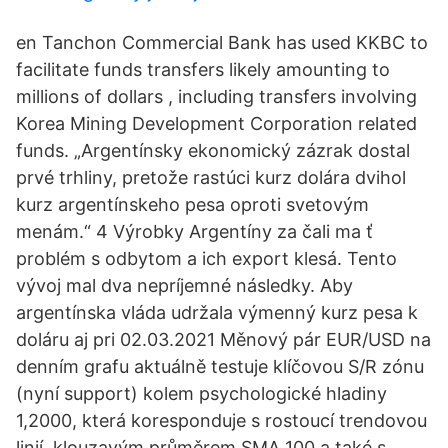
en Tanchon Commercial Bank has used KKBC to
facilitate funds transfers likely amounting to
millions of dollars , including transfers involving
Korea Mining Development Corporation related
funds. „Argentínsky ekonomický zázrak dostal
prvé trhliny, pretože rastúci kurz dolára dvihol
kurz argentínskeho pesa oproti svetovým
menám.“ 4 Výrobky Argentíny za čali ma ť
problém s odbytom a ich export klesá. Tento
vývoj mal dva nepríjemné následky. Aby
argentínska vláda udržala výmenný kurz pesa k
doláru aj pri 02.03.2021 Měnový pár EUR/USD na
denním grafu aktuálně testuje klíčovou S/R zónu
(nyní support) kolem psychologické hladiny
1,2000, která koresponduje s rostoucí trendovou
linií, klouzavým průměrem SMA 100 a také s