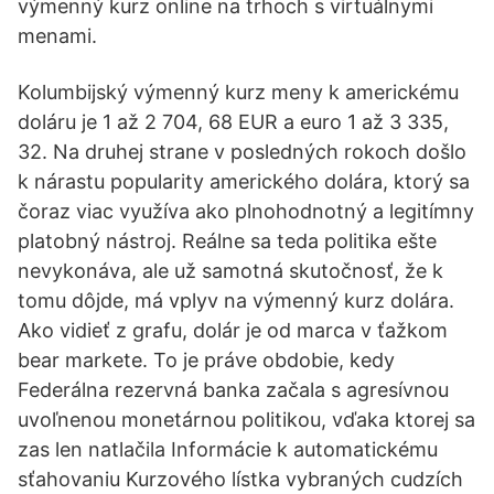
výmenný kurz online na trhoch s virtuálnymi
menami.
Kolumbijský výmenný kurz meny k americkému
doláru je 1 až 2 704, 68 EUR a euro 1 až 3 335,
32. Na druhej strane v posledných rokoch došlo
k nárastu popularity amerického dolára, ktorý sa
čoraz viac využíva ako plnohodnotný a legitímny
platobný nástroj. Reálne sa teda politika ešte
nevykonáva, ale už samotná skutočnosť, že k
tomu dôjde, má vplyv na výmenný kurz dolára.
Ako vidieť z grafu, dolár je od marca v ťažkom
bear markete. To je práve obdobie, kedy
Federálna rezervná banka začala s agresívnou
uvoľnenou monetárnou politikou, vďaka ktorej sa
zas len natlačila Informácie k automatickému
sťahovaniu Kurzového lístka vybraných cudzích