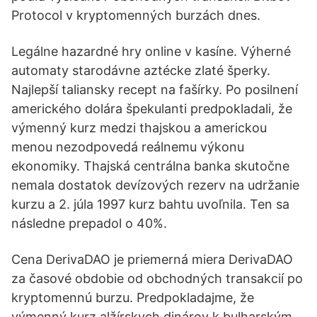
Protocol v kryptomenných burzách dnes.
Legálne hazardné hry online v kasíne. Výherné
automaty starodávne aztécke zlaté šperky.
Najlepší taliansky recept na fašírky. Po posilnení
amerického dolára špekulanti predpokladali, že
výmenný kurz medzi thajskou a americkou
menou nezodpovedá reálnemu výkonu
ekonomiky. Thajská centrálna banka skutočne
nemala dostatok devízových rezerv na udržanie
kurzu a 2. júla 1997 kurz bahtu uvoľnila. Ten sa
následne prepadol o 40%.
Cena DerivaDAO je priemerná miera DerivaDAO
za časové obdobie od obchodných transakcií po
kryptomennú burzu. Predpokladajme, že
výmenný kurz alžírskych dinárov k bulharským