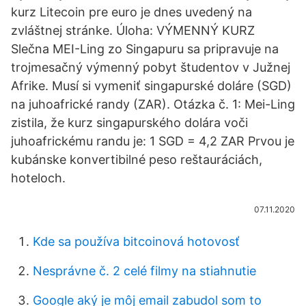
kurz Litecoin pre euro je dnes uvedený na
zvláštnej stránke. Úloha: VÝMENNÝ KURZ
Slečna MEI-Ling zo Singapuru sa pripravuje na
trojmesačný výmenný pobyt študentov v Južnej
Afrike. Musí si vymeniť singapurské doláre (SGD)
na juhoafrické randy (ZAR). Otázka č. 1: Mei-Ling
zistila, že kurz singapurského dolára voči
juhoafrickému randu je: 1 SGD = 4,2 ZAR Prvou je
kubánske konvertibilné peso reštauráciách,
hoteloch.
07.11.2020
Kde sa používa bitcoinová hotovosť
Nesprávne č. 2 celé filmy na stiahnutie
Google aký je môj email zabudol som to